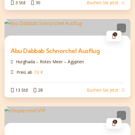
3 Std
30
Buchen Sie jetzt
5
Abu Dabbab Schnorchel Ausflug
Hurghada – Rotes Meer – Ägypten
70
€
Preis ab
13 Std
28
Buchen Sie jetzt
8