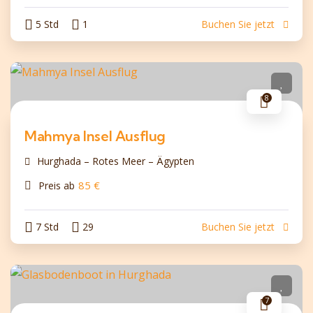
5 Std
1
Buchen Sie jetzt
8
Mahmya Insel Ausflug
Hurghada – Rotes Meer – Ägypten
85
€
Preis ab
7 Std
29
Buchen Sie jetzt
7