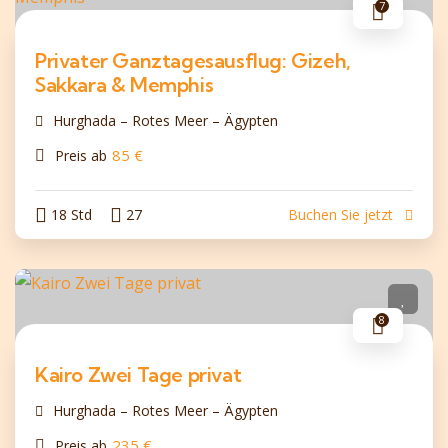
7
Privater Ganztagesausflug: Gizeh,
Sakkara & Memphis
Hurghada – Rotes Meer – Ägypten
85
€
Preis ab
18 Std
27
Buchen Sie jetzt
8
Kairo Zwei Tage privat
Hurghada – Rotes Meer – Ägypten
235
€
Preis ab