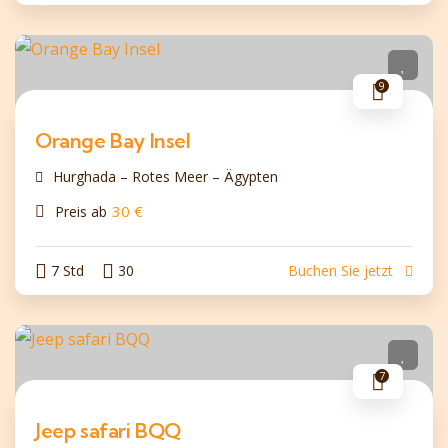
9
Orange Bay Insel
Hurghada – Rotes Meer – Ägypten
30
€
Preis ab
7 Std
30
Buchen Sie jetzt
7
Jeep safari BQQ