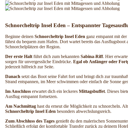
Schnorcheltrip Insel Eden – Entspannter Tagesaus
Beginne deinen
Schnorcheltrip Insel Eden
ganz entspannt mit de
fährst du bequem zum Hafen. Dort wartet bereits das Ausflugsboot a
Schnorchelplätzen der Region.
Der erste Halt
führt dich zum bekannten
Sabina-Riff
. Hier erwart
sorgen für unvergessliche Eindrücke.
Egal ob Anfänger oder Fortg
jederzeit hilfreich zur Seite.
Danach
setzt das Boot seine Fahrt fort und bringt dich zur traumha
Strand entspannen, im Meer schwimmen oder einfach die Sonne genie
Im Anschluss
erwartet dich ein leckeres
Mittagsbuffet
. Dieses bie
Ausflug entspannt fortsetzen.
Am Nachmittag
hast du erneut die Möglichkeit zu schnorcheln. Alt
Schnorcheltrip Insel Eden
besonders abwechslungsreich.
Zum Abschluss des Tages
genießt du den malerischen Sonnenunte
Schließlich erfolgt der komfortable Transfer zurück zu deinem Hotel