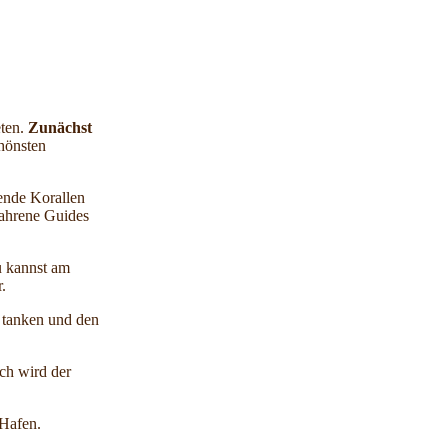
eten.
Zunächst
chönsten
kende Korallen
rfahrene Guides
u kannst am
.
e tanken und den
rch wird der
Hafen.