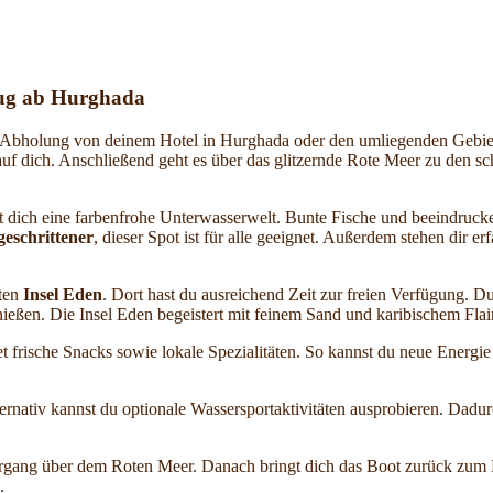
flug ab Hurghada
r Abholung von deinem Hotel in Hurghada oder den umliegenden Gebi
uf dich. Anschließend geht es über das glitzernde Rote Meer zu den s
et dich eine farbenfrohe Unterwasserwelt. Bunte Fische und beeindruc
eschrittener
, dieser Spot ist für alle geeignet. Außerdem stehen dir e
ften
Insel Eden
. Dort hast du ausreichend Zeit zur freien Verfügung. D
ßen. Die Insel Eden begeistert mit feinem Sand und karibischem Flair
tet frische Snacks sowie lokale Spezialitäten. So kannst du neue Energi
ernativ kannst du optionale Wassersportaktivitäten ausprobieren. Dadu
rgang über dem Roten Meer. Danach bringt dich das Boot zurück zum 
.