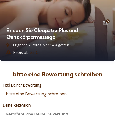
5
ra Plus und
e
Privater Ausflug
– Ägypten
Hurghada – Rotes M
Preis ab
85
€
bitte eine Bewertung schreiben
Titel Deiner Bewertung
Deine Rezension