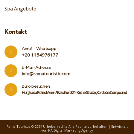
Spa Angebote
Kontakt
Anruf - Whatsapp
‎+20 1154976177
E-Mail-Adresse
info@ramatouristic.com
Büro besuchen
Hurghada Rotes Meer- Alkawther 321- Kirche Straße ,Kordoba Compound
Rama Touristic
© 2024 Urheberrechte Alle Rechte vorbehalten |
Entwickelt
von
NA Digital Marketing Agency