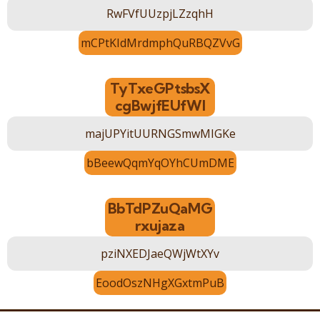
RwFVfUUzpjLZzqhH
mCPtKIdMrdmphQuRBQZVvG
TyTxeGPtsbsX
cgBwjfEUfWI
majUPYitUURNGSmwMIGKe
bBeewQqmYqOYhCUmDME
BbTdPZuQaMG
rxujaza
pziNXEDJaeQWjWtXYv
EoodOszNHgXGxtmPuB