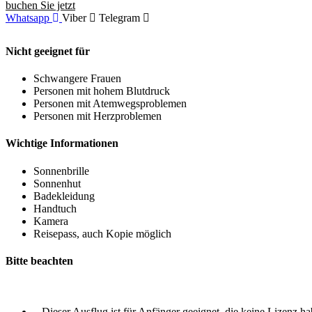
buchen Sie jetzt
Whatsapp
Viber
Telegram
Nicht geeignet für
Schwangere Frauen
Personen mit hohem Blutdruck
Personen mit Atemwegsproblemen
Personen mit Herzproblemen
Wichtige Informationen
Sonnenbrille
Sonnenhut
Badekleidung
Handtuch
Kamera
Reisepass, auch Kopie möglich
Bitte beachten
– Dieser Ausflug ist für Anfänger geeignet, die keine Lizenz h