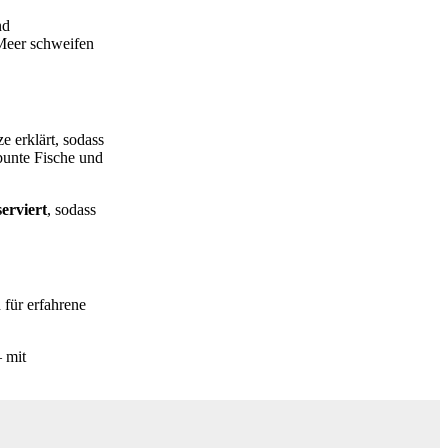
nd
 Meer schweifen
e erklärt, sodass
bunte Fische und
erviert
, sodass
 für erfahrene
 mit