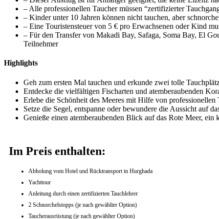
– Alle professionellen Taucher müssen “zertifizierter Tauchga
– Kinder unter 10 Jahren können nicht tauchen, aber schnorch
– Eine Touristensteuer von 5 € pro Erwachsenen oder Kind mu
– Für den Transfer von Makadi Bay, Safaga, Soma Bay, El Gou
Teilnehmer
Highlights
Geh zum ersten Mal tauchen und erkunde zwei tolle Tauchplät
Entdecke die vielfältigen Fischarten und atemberaubenden Kora
Erlebe die Schönheit des Meeres mit Hilfe von professionellen
Setze die Segel, entspanne oder bewundere die Aussicht auf d
Genieße einen atemberaubenden Blick auf das Rote Meer, ein k
Im Preis enthalten:
Abholung vom Hotel und Rücktransport in Hurghada
Yachttour
Anleitung durch einen zertifizierten Tauchlehrer
2 Schnorchelstopps (je nach gewählter Option)
Taucherausrüstung (je nach gewählter Option)