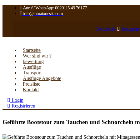
Anruf / WhatsApp: 0020115 49 76177
info@ramatouristic.com
Facebook
Instagra
Startseite
Wer sind wir ?
bewertung
Ausflüge
Transport
Ausfluge Angebote
Preisliste
Kontakt
Login
Registrieren
Geführte Bootstour zum Tauchen und Schnorcheln m