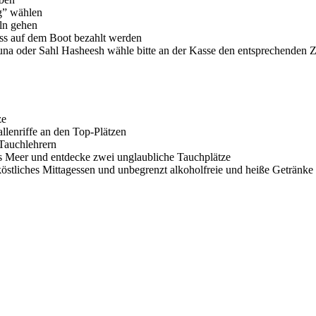
ng” wählen
eln gehen
ss auf dem Boot bezahlt werden
na oder Sahl Hasheesh wähle bitte an der Kasse den entsprechenden Zu
ze
llenriffe an den Top-Plätzen
 Tauchlehrern
as Meer und entdecke zwei unglaubliche Tauchplätze
östliches Mittagessen und unbegrenzt alkoholfreie und heiße Getränke