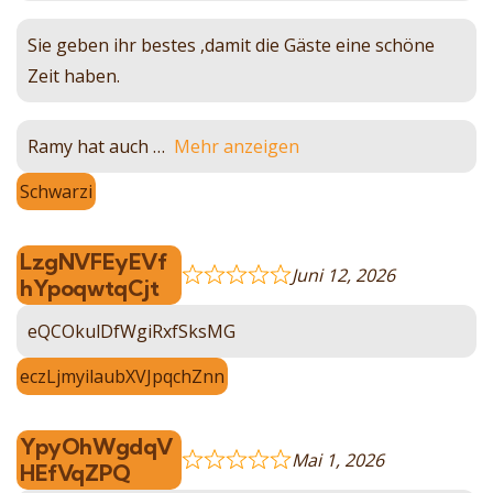
Sie geben ihr bestes ,damit die Gäste eine schöne
Zeit haben.
Ramy hat auch
Mehr anzeigen
Schwarzi
LzgNVFEyEVf
Juni 12, 2026
hYpoqwtqCjt
eQCOkulDfWgiRxfSksMG
eczLjmyilaubXVJpqchZnn
YpyOhWgdqV
Mai 1, 2026
HEfVqZPQ