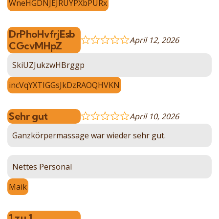
WneHGDNJEJRUYPXbPURx
DrPhoHvfrjEsb
April 12, 2026
CGcvMHpZ
SkiUZJukzwHBrggp
incVqYXTIGGsJkDzRAOQHVKN
Sehr gut
April 10, 2026
Ganzkörpermassage war wieder sehr gut.
Nettes Personal
Maik
1 zu 1