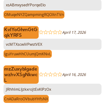
xsABmxysedYPorqeElo
OMuqeNYZQampmingRQOXnTVn
KvIYoGhmGtG
April 17, 2026
qkYRFS
vcMTXscwiVPwstVEX
lguYruwHhCUumjQmKNvL
mzZuxybIgade
wzhvXSgNkwc
April 16, 2026
L
JRhhImLljzkxroJtExKlPzOx
CnADaRroOVbubYHfsNX