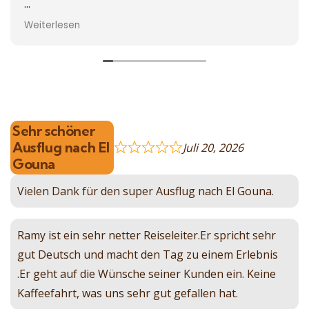
Vor Ort wurde auf unsere Wünsche eingegangen.
Weiterlesen
Wir Buchten vier Ausflüge von El Gouna aus.
Die Ausflüge wurden sofort bestätigt und die
Abholung war immer pünktlich. Wir waren mit allen
Ausflügen sehr zufrieden und können dieses
Unternehmen absolut weiter empfehlen.
Sehr schöner
Ausflug nach El
Juli 20, 2026
Grüße und vielen Dank an Ramy und sein Team für
Gouna
ihre Bemühungen.
Vielen Dank für den super Ausflug nach El Gouna.
M&M aus Deutschland
Ramy ist ein sehr netter Reiseleiter.Er spricht sehr
gut Deutsch und macht den Tag zu einem Erlebnis
.Er geht auf die Wünsche seiner Kunden ein. Keine
Kaffeefahrt, was uns sehr gut gefallen hat.