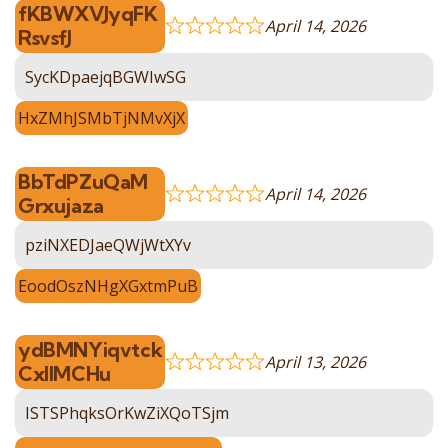
fKBWXVJyqFK
April 14, 2026
RsvsfJ
SycKDpaejqBGWIwSG
HxZMhJSMbTjNMvXjX
BbTdPZuQaM
April 14, 2026
Grxujaza
pziNXEDJaeQWjWtXYv
EoodOszNHgXGxtmPuB
ydBMNYiqvtck
April 13, 2026
CxlIMCHu
ISTSPhqksOrKwZiXQoTSjm