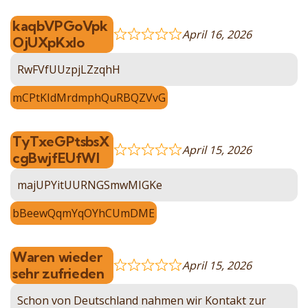
kaqbVPGoVpk
April 16, 2026
OjUXpKxlo
RwFVfUUzpjLZzqhH
mCPtKIdMrdmphQuRBQZVvG
TyTxeGPtsbsX
April 15, 2026
cgBwjfEUfWI
majUPYitUURNGSmwMIGKe
bBeewQqmYqOYhCUmDME
Waren wieder
April 15, 2026
sehr zufrieden
Schon von Deutschland nahmen wir Kontakt zur