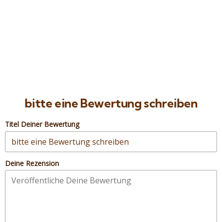
10
Privater Ausflug nach Kairo und neues
großes Museum
Hurghada – Rotes Meer – Ägypten
Preis ab
100
€
bitte eine Bewertung schreiben
Titel Deiner Bewertung
Deine Rezension