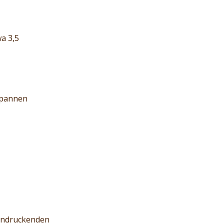
a 3,5
tspannen
eindruckenden