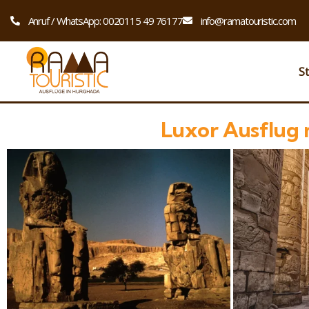
Anruf / WhatsApp: 0020115 49 76177
info@ramatouristic.com
St
Luxor Ausflug 