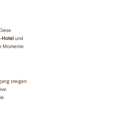
Diese
-Hotel
und
che Momente
ang steigen
ive.
ie