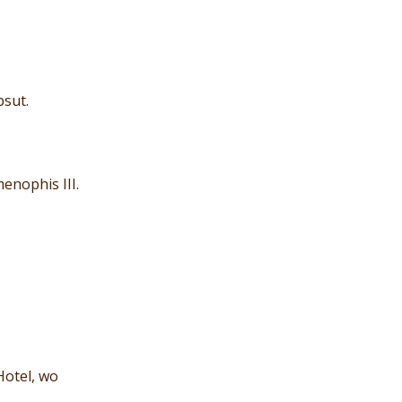
psut.
nophis III.
Hotel, wo