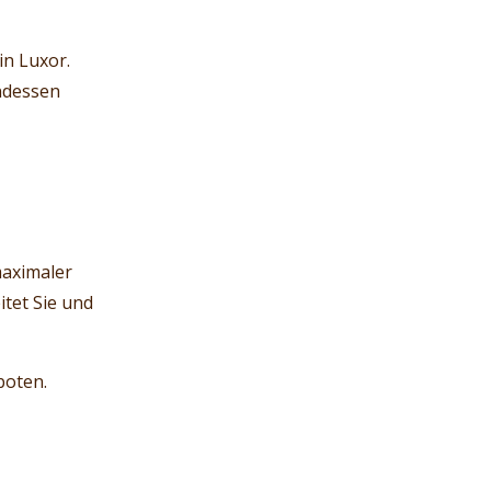
in Luxor.
endessen
maximaler
itet Sie und
boten.