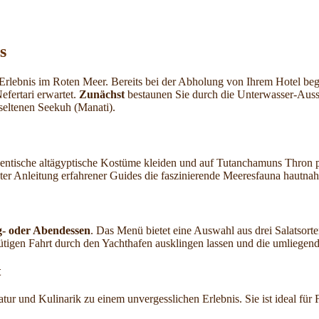
s
 Erlebnis im Roten Meer. Bereits bei der Abholung von Ihrem Hotel beg
fertari erwartet.
Zunächst
bestaunen Sie durch die Unterwasser-Aussic
seltenen Seekuh (Manati).
entische altägyptische Kostüme kleiden und auf Tutanchamuns Thron po
er Anleitung erfahrener Guides die faszinierende Meeresfauna hautnah
g- oder Abendessen
. Das Menü bietet eine Auswahl aus drei Salatsor
tigen Fahrt durch den Yachthafen ausklingen lassen und die umliegen
t
tur und Kulinarik zu einem unvergesslichen Erlebnis. Sie ist ideal für 