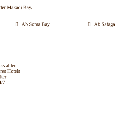
 der Makadi Bay.
Ab Soma Bay
Ab Safaga
bezahlen
res Hotels
iter
4/7