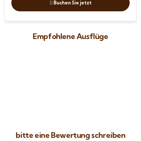
Buchen Sie jetzt
Empfohlene Ausflüge
9
Tagesausflug nach Kairo mit Flugzeug &
neues großes Museum
Hurghada – Rotes Meer – Ägypten
Preis ab
229
€
bitte eine Bewertung schreiben