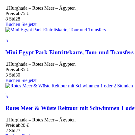
Hurghada – Rotes Meer – Ägypten
Preis ab
75
€
8 Std
28
Buchen Sie jetzt
5
Mini Egypt Park Eintrittskarte, Tour und Transfers
Hurghada – Rotes Meer – Ägypten
Preis ab
35
€
3 Std
30
Buchen Sie jetzt
5
Rotes Meer & Wüste Reittour mit Schwimmen 1 ode
Hurghada – Rotes Meer – Ägypten
Preis ab
20
€
2 Std
27