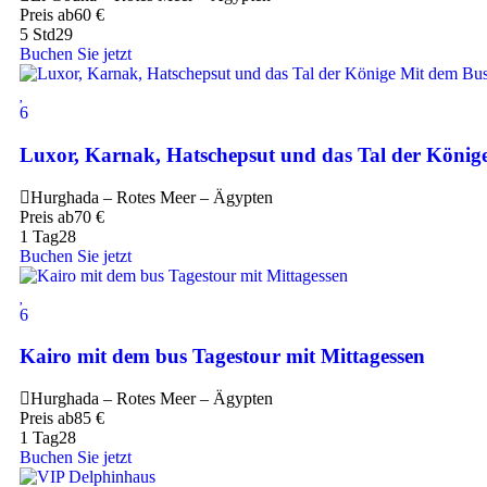
Preis ab
60
€
5 Std
29
Buchen Sie jetzt
6
Luxor, Karnak, Hatschepsut und das Tal der König
Hurghada – Rotes Meer – Ägypten
Preis ab
70
€
1 Tag
28
Buchen Sie jetzt
6
Kairo mit dem bus Tagestour mit Mittagessen
Hurghada – Rotes Meer – Ägypten
Preis ab
85
€
1 Tag
28
Buchen Sie jetzt