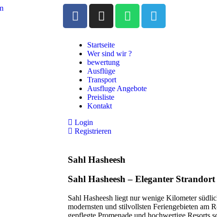
om
Startseite
Wer sind wir ?
bewertung
Ausflüge
Transport
Ausfluge Angebote
Preisliste
Kontakt
Login
Registrieren
Sahl Hasheesh
Sahl Hasheesh – Eleganter Strandort 
Sahl Hasheesh liegt nur wenige Kilometer südli
modernsten und stilvollsten Feriengebieten am R
gepflegte Promenade und hochwertige Resorts sc