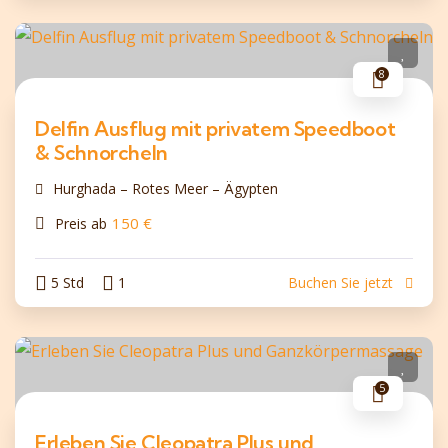
8
Delfin Ausflug mit privatem Speedboot
& Schnorcheln
Hurghada – Rotes Meer – Ägypten
150
€
Preis ab
5 Std
1
Buchen Sie jetzt
5
Erleben Sie Cleopatra Plus und