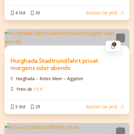
4 Std
30
Buchen Sie jetzt
8
Hurghada Stadtrundfahrt privat
morgens oder abends
Hurghada – Rotes Meer – Ägypten
10
€
Preis ab
5 Std
29
Buchen Sie jetzt