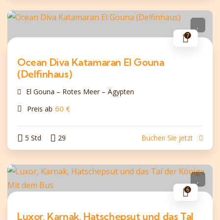
7
Ocean Diva Katamaran El Gouna
(Delfinhaus)
El Gouna – Rotes Meer – Ägypten
60
€
Preis ab
5 Std
29
Buchen Sie jetzt
6
Luxor, Karnak, Hatschepsut und das Tal