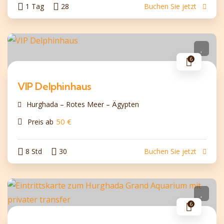
1 Tag
28
Buchen Sie jetzt
6
VIP Delphinhaus
Hurghada – Rotes Meer – Ägypten
50
€
Preis ab
8 Std
30
Buchen Sie jetzt
6