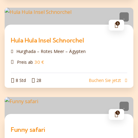
6
Hula Hula Insel Schnorchel
Hurghada – Rotes Meer – Ägypten
30
€
Preis ab
8 Std
28
Buchen Sie jetzt
5
Funny safari