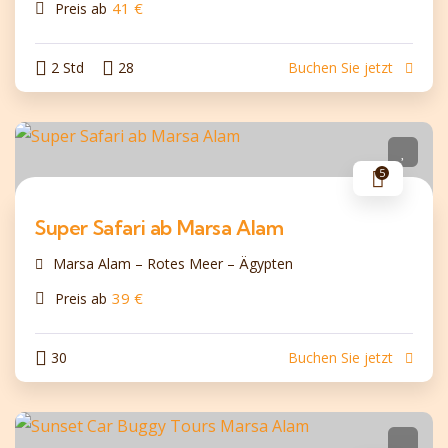
41
€
Preis ab
2 Std
28
Buchen Sie jetzt
5
Super Safari ab Marsa Alam
Marsa Alam – Rotes Meer – Ägypten
39
€
Preis ab
30
Buchen Sie jetzt