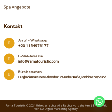
Spa Angebote
Kontakt
Anruf - Whatsapp
‎+20 1154976177
E-Mail-Adresse
info@ramatouristic.com
Büro besuchen
Hurghada Rotes Meer- Alkawther 321- Kirche Straße ,Kordoba Compound
Rama Touristic
© 2024 Urheberrechte Alle Rechte vorbehalten |
Entwickelt
von
NA Digital Marketing Agency