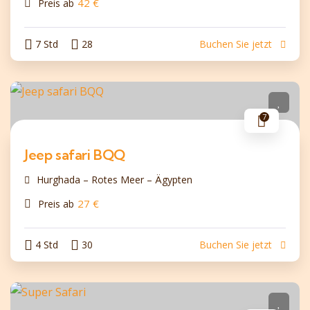
42
€
Preis ab
7 Std
28
Buchen Sie jetzt
7
Jeep safari BQQ
Hurghada – Rotes Meer – Ägypten
27
€
Preis ab
4 Std
30
Buchen Sie jetzt