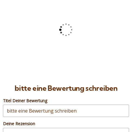
5
Erleben Sie Cleopatra Plus und
Ganzkörpermassage
Hurghada – Rotes Meer – Ägypten
Preis ab
25
€
bitte eine Bewertung schreiben
Titel Deiner Bewertung
Deine Rezension