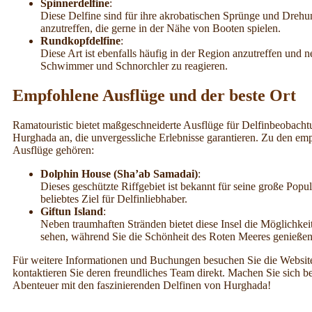
Spinnerdelfine
:
Diese Delfine sind für ihre akrobatischen Sprünge und Dreh
anzutreffen, die gerne in der Nähe von Booten spielen.
Rundkopfdelfine
:
Diese Art ist ebenfalls häufig in der Region anzutreffen und n
Schwimmer und Schnorchler zu reagieren.
Empfohlene Ausflüge und der beste Ort
Ramatouristic bietet maßgeschneiderte Ausflüge für Delfinbeobacht
Hurghada an, die unvergessliche Erlebnisse garantieren. Zu den emp
Ausflüge gehören:
Dolphin House (Sha’ab Samadai)
:
Dieses geschützte Riffgebiet ist bekannt für seine große Popul
beliebtes Ziel für Delfinliebhaber.
Giftun Island
:
Neben traumhaften Stränden bietet diese Insel die Möglichkeit
sehen, während Sie die Schönheit des Roten Meeres genießen
Für weitere Informationen und Buchungen besuchen Sie die Websit
kontaktieren Sie deren freundliches Team direkt. Machen Sie sich ber
Abenteuer mit den faszinierenden Delfinen von Hurghada!