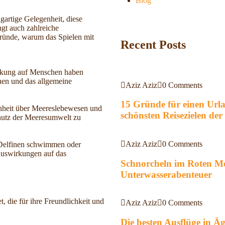
Blog
igartige Gelegenheit, diese
ngt auch zahlreiche
 Gründe, warum das Spielen mit
Recent Posts
Wirkung auf Menschen haben
uen und das allgemeine
Aziz Aziz
0 Comments
15 Gründe für einen Url
enheit über Meereslebewesen und
schönsten Reisezielen der
chutz der Meeresumwelt zu
Aziz Aziz
0 Comments
 Delfinen schwimmen oder
Auswirkungen auf das
Schnorcheln im Roten Mee
Unterwasserabenteuer
 die für ihre Freundlichkeit und
Aziz Aziz
0 Comments
Die besten Ausflüge in Ä