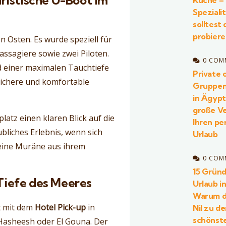
uristische U-Boot im
Küche –
Speziali
solltest 
probier
n Osten. Es wurde speziell für
assagiere sowie zwei Piloten.
0 COM
 einer maximalen Tauchtiefe
Private 
sichere und komfortable
Gruppen
in Ägyp
große Ve
platz einen klaren Blick auf die
Ihren pe
ubliches Erlebnis, wenn sich
Urlaub
r eine Muräne aus ihrem
0 COM
15 Gründ
 Tiefe des Meeres
Urlaub i
Warum d
t mit dem
Hotel Pick-up
in
Nil zu d
schönst
Hasheesh oder El Gouna. Der