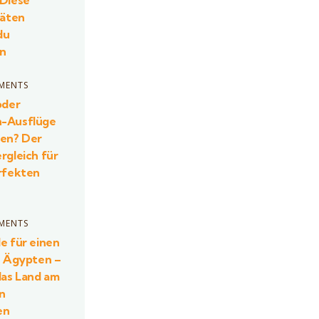
 Diese
täten
du
en
MENTS
oder
-Ausflüge
ten? Der
rgleich für
rfekten
MENTS
e für einen
n Ägypten –
as Land am
en
en