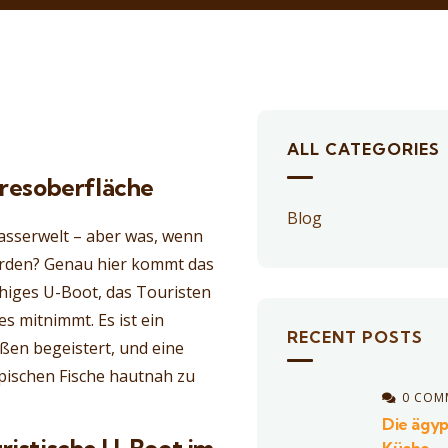
ALL CATEGORIES
eresoberfläche
Blog
sserwelt – aber was, wenn
erden? Genau hier kommt das
fähiges U-Boot, das Touristen
s mitnimmt. Es ist ein
RECENT POSTS
ßen begeistert, und eine
opischen Fische hautnah zu
0 COM
Die ägyp