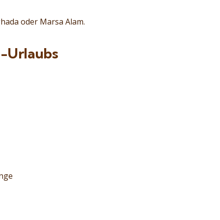
ghada oder Marsa Alam.
i-Urlaubs
änge