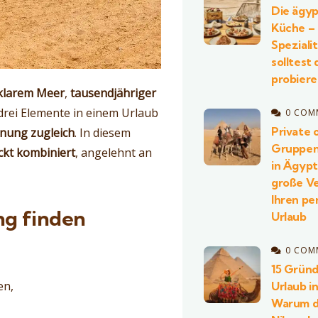
Die ägyp
Küche –
Speziali
solltest 
probier
lklarem Meer
,
tausendjähriger
 drei Elemente in einem Urlaub
0 COM
Private 
nnung zugleich
. In diesem
Gruppen
ckt kombiniert
, angelehnt an
in Ägyp
große Ve
Ihren pe
ng finden
Urlaub
0 COM
15 Gründ
en,
Urlaub i
Warum d
,