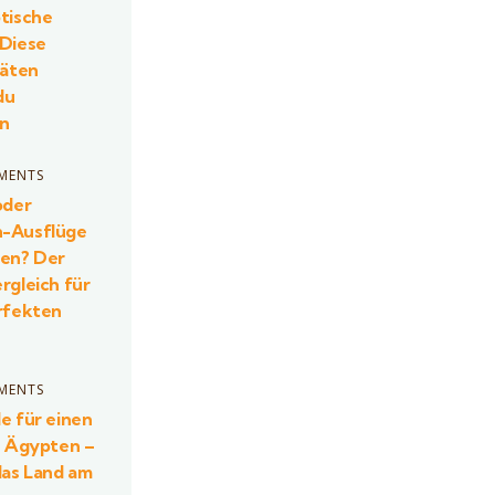
tische
 Diese
täten
du
en
MENTS
oder
-Ausflüge
ten? Der
rgleich für
rfekten
MENTS
e für einen
n Ägypten –
as Land am