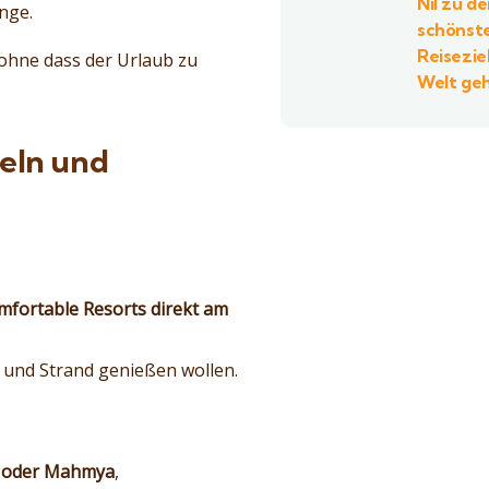
Nil zu d
nge.
schönst
Reisezie
 ohne dass der Urlaub zu
Welt ge
eln und
mfortable Resorts direkt am
e und Strand genießen wollen.
un oder Mahmya
,