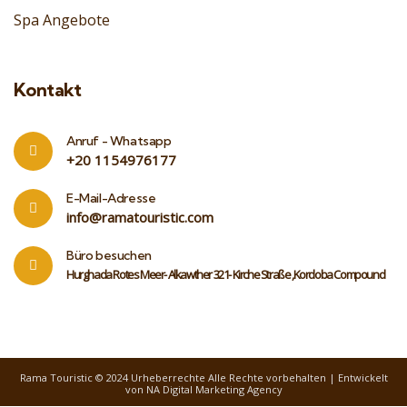
Spa Angebote
Kontakt
Anruf - Whatsapp
‎+20 1154976177
E-Mail-Adresse
info@ramatouristic.com
Büro besuchen
Hurghada Rotes Meer- Alkawther 321- Kirche Straße ,Kordoba Compound
Rama Touristic
© 2024 Urheberrechte Alle Rechte vorbehalten |
Entwickelt
von
NA Digital Marketing Agency