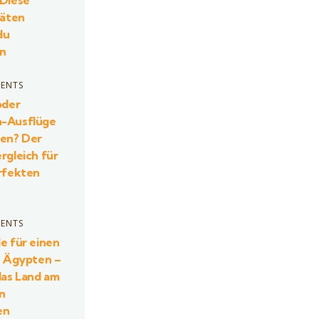
 Diese
täten
du
en
ENTS
oder
-Ausflüge
ten? Der
rgleich für
rfekten
ENTS
e für einen
n Ägypten –
as Land am
en
en