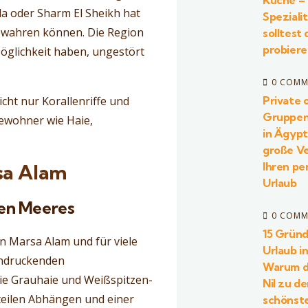
Küche –
a oder Sharm El Sheikh hat
Speziali
bewahren können. Die Region
solltest 
probier
Möglichkeit haben, ungestört
0 COMM
cht nur Korallenriffe und
Private 
Gruppen
ewohner wie Haie,
in Ägyp
große Ve
Ihren pe
sa Alam
Urlaub
ten Meeres
0 COMM
15 Gründ
n Marsa Alam und für viele
Urlaub i
indruckenden
Warum d
wie Grauhaie und Weißspitzen-
Nil zu d
steilen Abhängen und einer
schönst