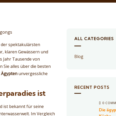
ALL CATEGORIES
e der spektakulärsten
r, klaren Gewässern und
Blog
es Jahr Tausende von
 Sie alles über die besten
c Ägypten
unvergessliche
RECENT POSTS
rparadies ist
0 COMM
 ist bekannt für seine
Die ägyp
nterwasserwelt. Im Vergleich