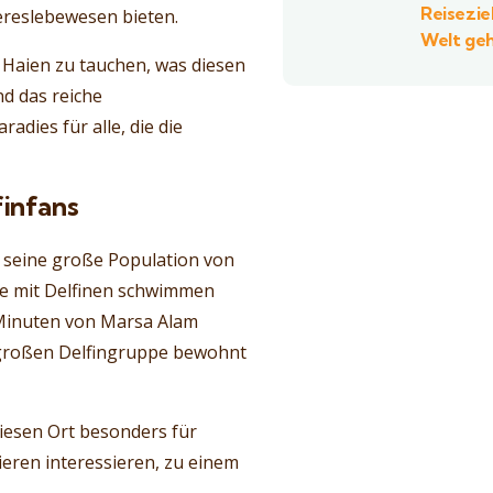
Reisezie
ereslebewesen bieten.
Welt ge
 Haien zu tauchen, was diesen
d das reiche
dies für alle, die die
finfans
 seine große Population von
rne mit Delfinen schwimmen
 Minuten von Marsa Alam
r großen Delfingruppe bewohnt
iesen Ort besonders für
ieren interessieren, zu einem