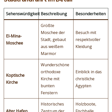
Sehenswürdigkeit
Beschreibung
Besonderheiten
Größte
Moschee der
Besuch mit
El-Mina-
Stadt, gebaut
respektvoller
Moschee
aus weißem
Kleidung
Marmor
Wunderschöne
orthodoxe
Einblick in das
Koptische
Kirche mit
christliche
Kirche
bunten
Ägypten
Fenstern
Historisches
Holzboote,
Alter Hafen
Zentrum der
Fischhalle,