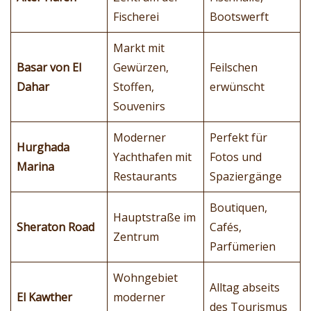
Fischerei
Bootswerft
Markt mit
Basar von El
Gewürzen,
Feilschen
Dahar
Stoffen,
erwünscht
Souvenirs
Moderner
Perfekt für
Hurghada
Yachthafen mit
Fotos und
Marina
Restaurants
Spaziergänge
Boutiquen,
Hauptstraße im
Sheraton Road
Cafés,
Zentrum
Parfümerien
Wohngebiet
Alltag abseits
El Kawther
moderner
des Tourismus