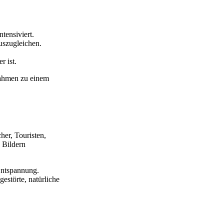
tensiviert.
auszugleichen.
r ist.
ahmen zu einem
er, Touristen,
 Bildern
Entspannung.
störte, natürliche