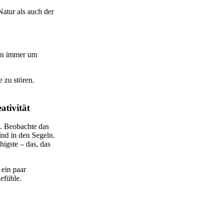
atur als auch der
hen immer um
e zu stören.
ativität
t. Beobachte das
nd in den Segeln.
higste – das, das
 ein paar
efühle.