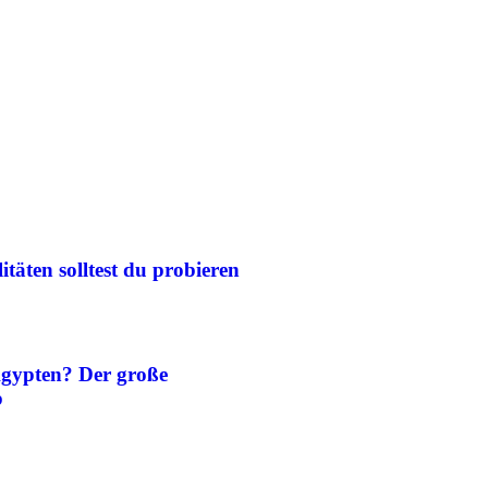
itäten solltest du probieren
Ägypten? Der große
b