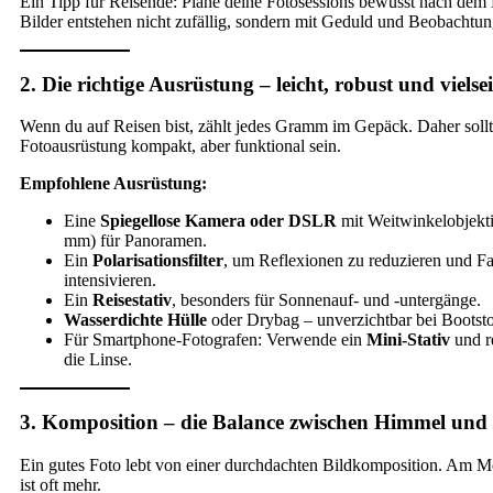
Ein Tipp für Reisende: Plane deine Fotosessions bewusst nach dem 
Bilder entstehen nicht zufällig, sondern mit Geduld und Beobachtun
2. Die richtige Ausrüstung – leicht, robust und vielsei
Wenn du auf Reisen bist, zählt jedes Gramm im Gepäck. Daher sollt
Fotoausrüstung kompakt, aber funktional sein.
Empfohlene Ausrüstung:
Eine
Spiegellose Kamera oder DSLR
mit Weitwinkelobjekti
mm) für Panoramen.
Ein
Polarisationsfilter
, um Reflexionen zu reduzieren und F
intensivieren.
Ein
Reisestativ
, besonders für Sonnenauf- und -untergänge.
Wasserdichte Hülle
oder Drybag – unverzichtbar bei Bootst
Für Smartphone-Fotografen: Verwende ein
Mini-Stativ
und r
die Linse.
3. Komposition – die Balance zwischen Himmel und
Ein gutes Foto lebt von einer durchdachten Bildkomposition. Am Me
ist oft mehr.