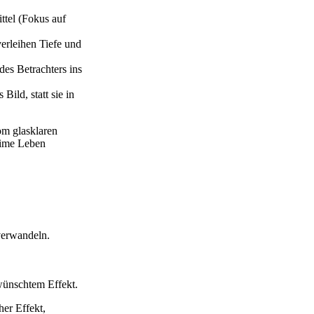
ttel (Fokus auf
erleihen Tiefe und
es Betrachters ins
ild, statt sie in
om glasklaren
time Leben
verwandeln.
wünschtem Effekt.
her Effekt,