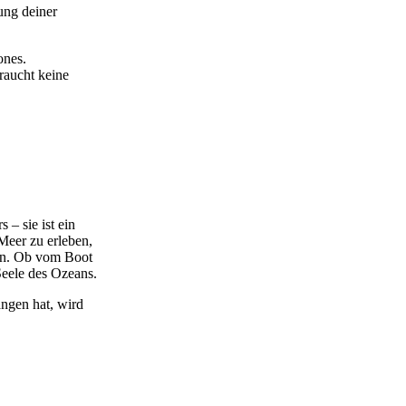
ung deiner
ones.
raucht keine
 – sie ist ein
Meer zu erleben,
ten. Ob vom Boot
 Seele des Ozeans.
ngen hat, wird