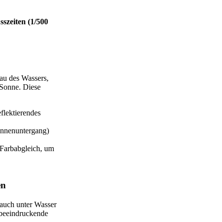
sszeiten (1/500
lau des Wassers,
 Sonne. Diese
flektierendes
nnenuntergang)
r Farbabgleich, um
en
 auch unter Wasser
h beeindruckende