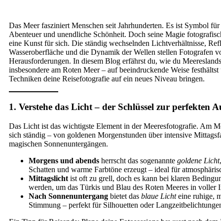
Das Meer fasziniert Menschen seit Jahrhunderten. Es ist Symbol für 
Abenteuer und unendliche Schönheit. Doch seine Magie fotografisch
eine Kunst für sich. Die ständig wechselnden Lichtverhältnisse, Ref
Wasseroberfläche und die Dynamik der Wellen stellen Fotografen v
Herausforderungen. In diesem Blog erfährst du, wie du Meereslands
insbesondere am Roten Meer – auf beeindruckende Weise festhältst
Techniken deine Reisefotografie auf ein neues Niveau bringen.
1. Verstehe das Licht – der Schlüssel zur perfekten
Das Licht ist das wichtigste Element in der Meeresfotografie. Am M
sich ständig – von goldenen Morgenstunden über intensive Mittagsfa
magischen Sonnenuntergängen.
Morgens und abends
herrscht das sogenannte
goldene Licht
Schatten und warme Farbtöne erzeugt – ideal für atmosphäri
Mittagslicht
ist oft zu grell, doch es kann bei klaren Beding
werden, um das Türkis und Blau des Roten Meeres in voller In
Nach Sonnenuntergang
bietet das
blaue Licht
eine ruhige, 
Stimmung – perfekt für Silhouetten oder Langzeitbelichtunge