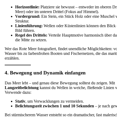
Horizontlinie:
Platziere sie bewusst – entweder im oberen Dri
Meer) oder im unteren Drittel (Fokus auf Himmel).
Vordergrund:
Ein Stein, ein Stück Holz oder eine Muschel v
Struktur.
Linienführung:
Wellen oder Küstenlinien können den Blick d
Bild führen.
Regel des Drittels:
Verteile Hauptmotive harmonisch über das B
die Mitte zu setzen.
Wer das Rote Meer fotografiert, findet unendliche Möglichkeiten: v
Wasser bis zu farbenfrohen Booten und Fischernetzen, die das mari
erzählen.
4. Bewegung und Dynamik einfangen
Das Meer lebt – und genau diese Bewegung solltest du zeigen. Mit
Langzeitbelichtung
kannst du Wellen in weiche, fließende Linien 
Verwende dazu:
Stativ
, um Verwacklungen zu vermeiden.
Belichtungszeit zwischen 1 und 10 Sekunden
– je nach ge
Bei stürmischerem Wasser entsteht so ein dramatischer, fast malerisc