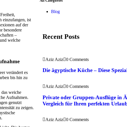
All Categories
Blog
Freiheit,
 einzufangen, ist
lexionen auf der
or besondere
chaften –
Recent Posts
 und welche
Aziz Aziz
0 Comments
 Aufnahme
Die ägyptische Küche – Diese Spezial
eer verändert es
rben bis hin zu
Aziz Aziz
0 Comments
, das weiche
Private oder Gruppen-Ausflüge in 
sche Aufnahmen.
ungen genutzt
Vergleich für Ihren perfekten Urlau
tensität zu zeigen.
mystische
n.
Aziz Aziz
0 Comments