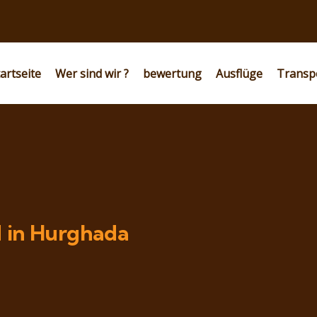
artseite
Wer sind wir ?
bewertung
Ausflüge
Transp
d in Hurghada