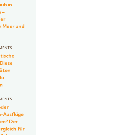
aub in
 –
er
n Meer und
MENTS
tische
 Diese
täten
du
en
MENTS
oder
-Ausflüge
ten? Der
rgleich für