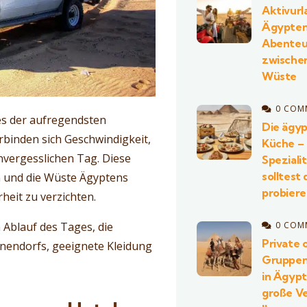
Aktivurl
Ägypten
Abenteu
zwische
Wüste
0 COM
es der aufregendsten
Die ägyp
binden sich Geschwindigkeit,
Küche –
vergesslichen Tag. Diese
Speziali
solltest 
ben und die Wüste Ägyptens
probier
eit zu verzichten.
 Ablauf des Tages, die
0 COM
Private 
inendorfs, geeignete Kleidung
Gruppen
in Ägyp
große Ve