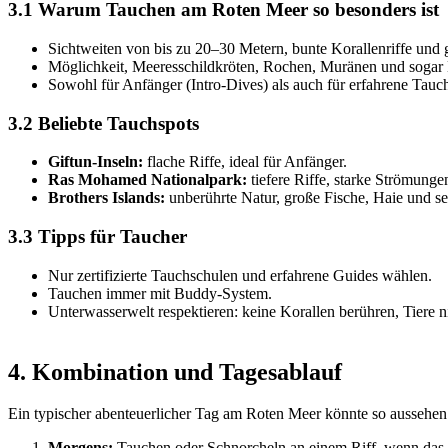
3.1 Warum Tauchen am Roten Meer so besonders ist
Sichtweiten von bis zu 20–30 Metern, bunte Korallenriffe und
Möglichkeit, Meeresschildkröten, Rochen, Muränen und sogar 
Sowohl für Anfänger (Intro-Dives) als auch für erfahrene Tauch
3.2 Beliebte Tauchspots
Giftun-Inseln:
flache Riffe, ideal für Anfänger.
Ras Mohamed Nationalpark:
tiefere Riffe, starke Strömunge
Brothers Islands:
unberührte Natur, große Fische, Haie und se
3.3 Tipps für Taucher
Nur zertifizierte Tauchschulen und erfahrene Guides wählen.
Tauchen immer mit Buddy-System.
Unterwasserwelt respektieren: keine Korallen berühren, Tiere ni
4. Kombination und Tagesablauf
Ein typischer abenteuerlicher Tag am Roten Meer könnte so aussehen
Morgens:
Tauchen oder Schnorcheln an einem Riff, wenn das W