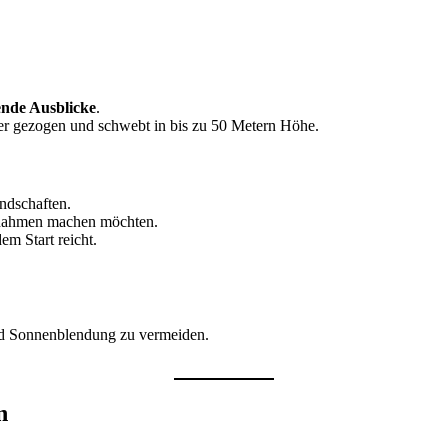
ende Ausblicke
.
er gezogen und schwebt in bis zu 50 Metern Höhe.
ndschaften.
ufnahmen machen möchten.
m Start reicht.
nd Sonnenblendung zu vermeiden.
n