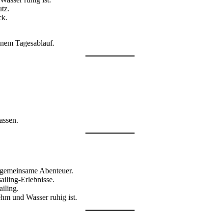
tz.
ck.
inem Tagesablauf.
.
assen.
r gemeinsame Abenteuer.
ailing-Erlebnisse.
iling.
hm und Wasser ruhig ist.