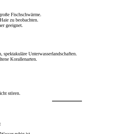
 große Fischschwärme.
Haie zu beobachten.
er geeignet.
n, spektakuläre Unterwasserlandschaften.
ltene Korallenarten.
cht stören.
:
asser ruhig ist.