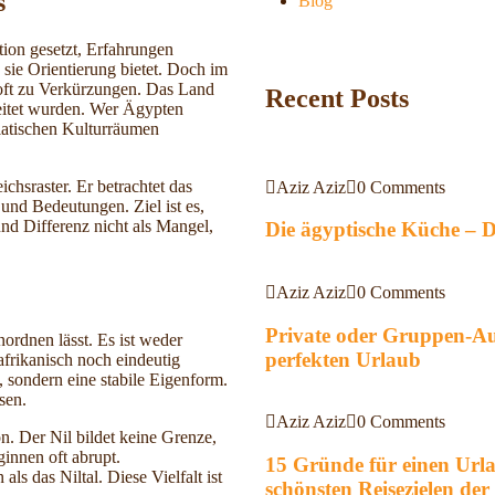
s
Blog
tion gesetzt, Erfahrungen
 sie Orientierung bietet. Doch im
 oft zu Verkürzungen. Das Land
Recent Posts
leitet wurden. Wer Ägypten
iatischen Kulturräumen
chsraster. Er betrachtet das
Aziz Aziz
0 Comments
und Bedeutungen. Ziel ist es,
und Differenz nicht als Mangel,
Die ägyptische Küche – Di
Aziz Aziz
0 Comments
Private oder Gruppen-Aus
nordnen lässt. Es ist weder
perfekten Urlaub
afrikanisch noch eindeutig
 sondern eine stabile Eigenform.
sen.
Aziz Aziz
0 Comments
on. Der Nil bildet keine Grenze,
innen oft abrupt.
15 Gründe für einen Url
s das Niltal. Diese Vielfalt ist
schönsten Reisezielen der