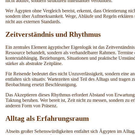
nicht additiv, sondern strukturell miteinander verbunden.
Wer Ägypten ohne Vergleich bereist, erkennt, dass Orientierung nich
sondern über Aufmerksamkeit. Wege, Abläufe und Regeln erklären 
nicht aus externen Standards.
Zeitverständnis und Rhythmus
Ein zentrales Element ägyptischer Eigenlogik ist das Zeitverständnis
Ressource behandelt, sondern als verhandelbarer Rahmen. Termine exi
kontextabhängig. Beziehungen, Situationen und praktische Umständ
stärker als abstrakte Zeitpläne.
Für Reisende bedeutet dies nicht Unzuverlässigkeit, sondern eine 
entfalten sich situativ. Wartezeiten sind Teil des Alltags und tragen z
Beobachtung ersetzt Beschleunigung.
Das Akzeptieren dieses Rhythmus erfordert Abstand von Erwartungs
Taktung beruhen. Wer bereit ist, Zeit nicht zu messen, sondern zu er
anderen Form von Präsenz.
Alltag als Erfahrungsraum
Abseits großer Sehenswürdigkeiten entfaltet sich Ägypten im Alltag