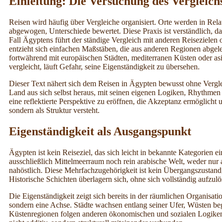
Einleitung: Die Versuchung des Vergleich
Reisen wird häufig über Vergleiche organisiert. Orte werden in Rela
abgewogen, Unterschiede bewertet. Diese Praxis ist verständlich, da
Fall Ägyptens führt der ständige Vergleich mit anderen Reisezielen
entzieht sich einfachen Maßstäben, die aus anderen Regionen abge
fortwährend mit europäischen Städten, mediterranen Küsten oder as
vergleicht, läuft Gefahr, seine Eigenständigkeit zu übersehen.
Dieser Text nähert sich dem Reisen in Ägypten bewusst ohne Verglei
Land aus sich selbst heraus, mit seinen eigenen Logiken, Rhythmen 
eine reflektierte Perspektive zu eröffnen, die Akzeptanz ermöglicht 
sondern als Struktur versteht.
Eigenständigkeit als Ausgangspunkt
Ägypten ist kein Reiseziel, das sich leicht in bekannte Kategorien ei
ausschließlich Mittelmeerraum noch rein arabische Welt, weder nur 
nahöstlich. Diese Mehrfachzugehörigkeit ist kein Übergangszustand,
Historische Schichten überlagern sich, ohne sich vollständig aufzulö
Die Eigenständigkeit zeigt sich bereits in der räumlichen Organisati
sondern eine Achse. Städte wachsen entlang seiner Ufer, Wüsten beg
Küstenregionen folgen anderen ökonomischen und sozialen Logiken al