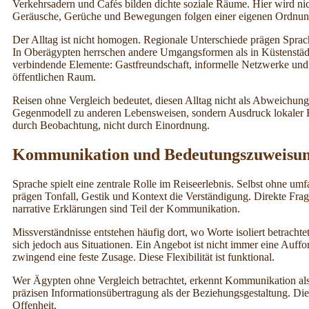
Verkehrsadern und Cafés bilden dichte soziale Räume. Hier wird nich
Geräusche, Gerüche und Bewegungen folgen einer eigenen Ordnun
Der Alltag ist nicht homogen. Regionale Unterschiede prägen Sprach
In Oberägypten herrschen andere Umgangsformen als in Küstenstäd
verbindende Elemente: Gastfreundschaft, informelle Netzwerke und
öffentlichen Raum.
Reisen ohne Vergleich bedeutet, diesen Alltag nicht als Abweichung 
Gegenmodell zu anderen Lebensweisen, sondern Ausdruck lokaler 
durch Beobachtung, nicht durch Einordnung.
Kommunikation und Bedeutungszuweisu
Sprache spielt eine zentrale Rolle im Reiseerlebnis. Selbst ohne um
prägen Tonfall, Gestik und Kontext die Verständigung. Direkte Fra
narrative Erklärungen sind Teil der Kommunikation.
Missverständnisse entstehen häufig dort, wo Worte isoliert betrach
sich jedoch aus Situationen. Ein Angebot ist nicht immer eine Auffo
zwingend eine feste Zusage. Diese Flexibilität ist funktional.
Wer Ägypten ohne Vergleich betrachtet, erkennt Kommunikation als 
präzisen Informationsübertragung als der Beziehungsgestaltung. Die
Offenheit.