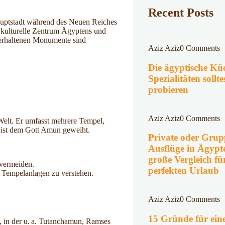
Recent Posts
auptstadt während des Neuen Reiches
nd kulturelle Zentrum Ägyptens und
 erhaltenen Monumente sind
Aziz Aziz
0 Comments
Die ägyptische Kü
Spezialitäten sollte
probieren
Aziz Aziz
0 Comments
Welt. Er umfasst mehrere Tempel,
 ist dem Gott Amun geweiht.
Private oder Grup
Ausflüge in Ägypt
große Vergleich fü
vermeiden.
perfekten Urlaub
 Tempelanlagen zu verstehen.
Aziz Aziz
0 Comments
15 Gründe für ein
, in der u. a. Tutanchamun, Ramses