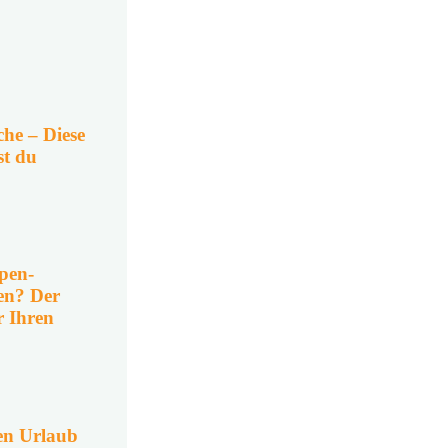
che – Diese
st du
pen-
en? Der
r Ihren
en Urlaub