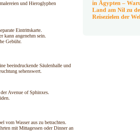
in Ägypten – War
ndmalereien und Hieroglyphen
.
Land am Nil zu de
Reisezielen der We
arate Eintrittskarte.
ver kann angenehm sein.
iche Gebühr.
seine beeindruckende Säulenhalle und
leuchtung sehenswert.
 der Avenue of Sphinxes.
iden.
el vom Wasser aus zu betrachten.
hrten mit Mittagessen oder Dinner an