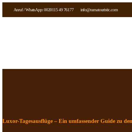
Anruf / WhatsApp: 0020115 49 76177
info@ramatouristic.com
Luxor-Tagesausflüge – Ein umfassender Guide zu den