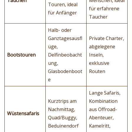
Tauchen
Menschen, ideal
Touren, ideal
für erfahrene
für Anfänger
Taucher
Halb- oder
Ganztagesausfl
Private Charter,
üge,
abgelegene
Bootstouren
Delfinbeobacht
Inseln,
ung,
exklusive
Glasbodenboot
Routen
e
Lange Safaris,
Kurztrips am
Kombination
Nachmittag,
aus Offroad-
Wüstensafaris
Quad/Buggy,
Abenteuer,
Beduinendorf
Kamelritt,