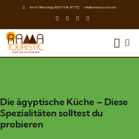
Anruf / WhatsApp: 0020115 49 76177
info@ramatouristic.com
Die ägyptische Küche – Diese
Spezialitäten solltest du
probieren