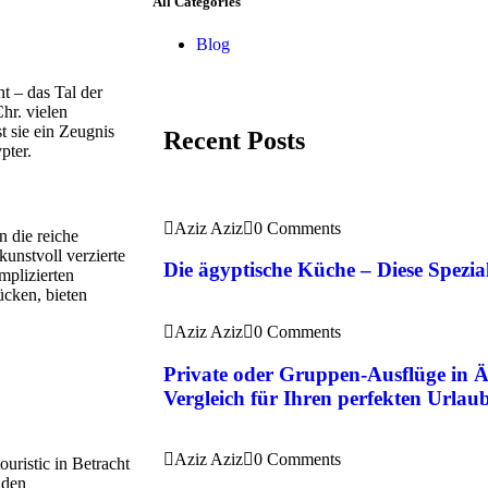
All Categories
Blog
t – das Tal der
hr. vielen
t sie ein Zeugnis
Recent Posts
pter.
Aziz Aziz
0 Comments
n die reiche
unstvoll verzierte
Die ägyptische Küche – Diese Spezial
mplizierten
cken, bieten
Aziz Aziz
0 Comments
Private oder Gruppen-Ausflüge in 
Vergleich für Ihren perfekten Urlau
Aziz Aziz
0 Comments
ouristic in Betracht
 den