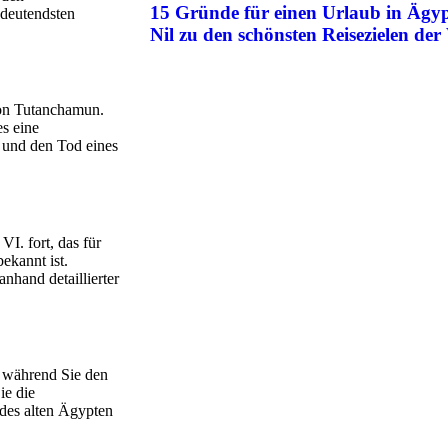
15 Gründe für einen Urlaub in Äg
deutendsten
Nil zu den schönsten Reisezielen der
on Tutanchamun.
es eine
 und den Tod eines
I. fort, das für
ekannt ist.
hand detaillierter
 während Sie den
ie die
des alten Ägypten