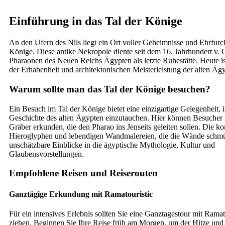
Einführung in das Tal der Könige
An den Ufern des Nils liegt ein Ort voller Geheimnisse und Ehrfurch
Könige. Diese antike Nekropole diente seit dem 16. Jahrhundert v. C
Pharaonen des Neuen Reichs Ägypten als letzte Ruhestätte. Heute is
der Erhabenheit und architektonischen Meisterleistung der alten Ägy
Warum sollte man das Tal der Könige besuchen?
Ein Besuch im Tal der Könige bietet eine einzigartige Gelegenheit, i
Geschichte des alten Ägypten einzutauchen. Hier können Besucher k
Gräber erkunden, die den Pharao ins Jenseits geleiten sollen. Die ko
Hieroglyphen und lebendigen Wandmalereien, die die Wände schmü
unschätzbare Einblicke in die ägyptische Mythologie, Kultur und
Glaubensvorstellungen.
Empfohlene Reisen und Reiserouten
Ganztägige Erkundung mit Ramatouristic
Für ein intensives Erlebnis sollten Sie eine Ganztagestour mit Ramat
ziehen. Beginnen Sie Ihre Reise früh am Morgen, um der Hitze und