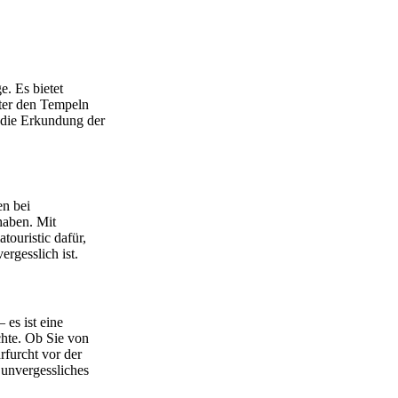
e. Es bietet
ter den Tempeln
 die Erkundung der
en bei
haben. Mit
touristic dafür,
rgesslich ist.
 es ist eine
chte. Ob Sie von
rfurcht vor der
 unvergessliches