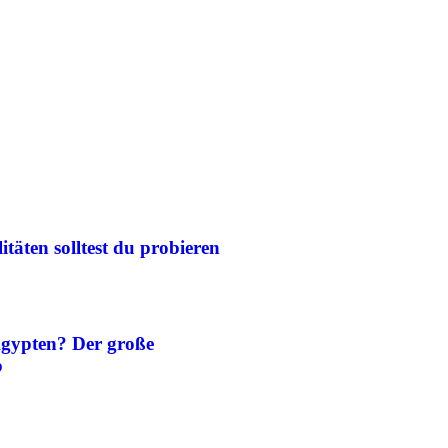
itäten solltest du probieren
Ägypten? Der große
b