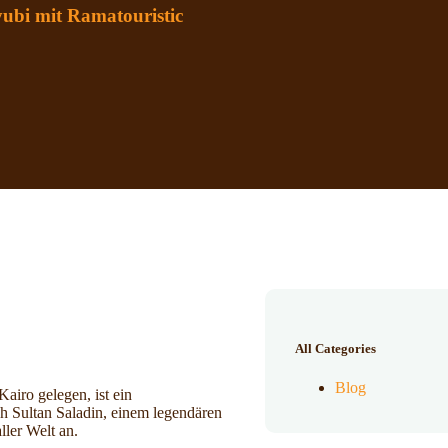
yubi mit Ramatouristic
All Categories
Blog
airo gelegen, ist ein
h Sultan Saladin, einem legendären
ller Welt an.