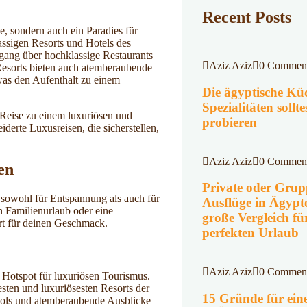
Recent Posts
te, sondern auch ein Paradies für
assigen Resorts und Hotels des
ugang über hochklassige Restaurants
Aziz Aziz
0 Commen
Resorts bieten auch atemberaubende
was den Aufenthalt zu einem
Die ägyptische Kü
Spezialitäten sollte
Reise zu einem luxuriösen und
probieren
derte Luxusreisen, die sicherstellen,
Aziz Aziz
0 Commen
en
Private oder Grup
h sowohl für Entspannung als auch für
Ausflüge in Ägypt
n Familienurlaub oder eine
große Vergleich fü
ort für deinen Geschmack.
perfekten Urlaub
Aziz Aziz
0 Commen
r Hotspot für luxuriösen Tourismus.
esten und luxuriösesten Resorts der
15 Gründe für ein
Pools und atemberaubende Ausblicke