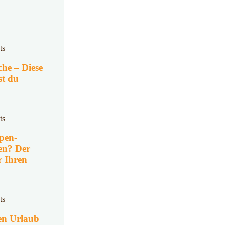
ts
che – Diese
st du
ts
pen-
en? Der
r Ihren
ts
en Urlaub