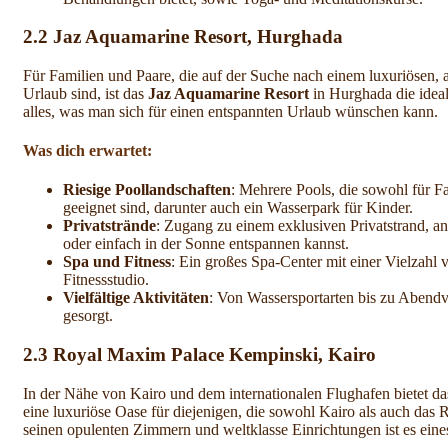
2.2
Jaz Aquamarine Resort, Hurghada
Für Familien und Paare, die auf der Suche nach einem luxuriösen, a
Urlaub sind, ist das
Jaz Aquamarine Resort
in Hurghada die ideal
alles, was man sich für einen entspannten Urlaub wünschen kann.
Was dich erwartet:
Riesige Poollandschaften
: Mehrere Pools, die sowohl für F
geeignet sind, darunter auch ein Wasserpark für Kinder.
Privatstrände
: Zugang zu einem exklusiven Privatstrand, 
oder einfach in der Sonne entspannen kannst.
Spa und Fitness
: Ein großes Spa-Center mit einer Vielzah
Fitnessstudio.
Vielfältige Aktivitäten
: Von Wassersportarten bis zu Abendve
gesorgt.
2.3
Royal Maxim Palace Kempinski, Kairo
In der Nähe von Kairo und dem internationalen Flughafen bietet d
eine luxuriöse Oase für diejenigen, die sowohl Kairo als auch das
seinen opulenten Zimmern und weltklasse Einrichtungen ist es eine