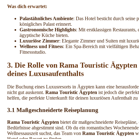
Was dich erwartet:
Palastähnliches Ambiente
: Das Hotel besticht durch seine p
königliches Palast erinnert.
Gastronomische Highlights
: Mit erstklassigen Restaurants, 
ägyptische Küche bieten.
Luxuriöse Zimmer
: Elegante Zimmer und Suiten mit luxur
Wellness und Fitness
: Ein Spa-Bereich mit vielfältigen B
Fitnessstudio.
3. Die Rolle von
Rama Touristic Ägypten
deines Luxusaufenthalts
Die Buchung eines Luxusresorts in Ägypten kann eine herausford
nicht gut auskennt.
Rama Touristic Ägypten
ist jedoch die perfek
helfen, die perfekte Unterkunft für deinen luxuriösen Aufenthalt zu
3.1
Maßgeschneiderte Reiseplanung
Rama Touristic Ägypten
bietet dir maßgeschneiderte Reisepläne,
Bedürfnisse abgestimmt sind. Ob du ein romantisches Wochenende, 
Wellnessauszeit suchst, das Team von
Rama Touristic Ägypten
wi
Hotel oder Resort zu finden.