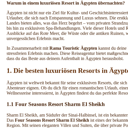
Warum in einem luxuriösen Resort in Ägypten übernachten?
Ägypten ist nicht nur ein Ziel für Kultur- und Geschichtsinteressier
Urlauber, die sich nach Entspannung und Luxus sehnen. Die erstkl
Landes bieten alles, was das Herz begehrt – vom privaten Strandz
bis hin zu exklusiven Spa-Behandlungen. Viele dieser Hotels und 
Ausblicke auf das Rote Meer, die Wüste oder die antiken Ruinen, 
unvergesslichen Erlebnis macht.
In Zusammenarbeit mit
Rama Touristic Ägypten
kannst du deine 
stressfreien Erlebnis machen. Diese Reiseagentur bietet maßgeschnei
dass du das Beste aus deinem Aufenthalt in Ägypten herausholst.
1. Die besten luxuriösen Resorts in Ägypt
Ägypten ist weltweit bekannt für seine exklusiven Resorts, die sic
Abenteuer eignen. Ob du dich für einen romantischen Urlaub, eine
Wellnessreise interessierst, in Ägypten findest du das perfekte Res
1.1
Four Seasons Resort Sharm El Sheikh
Sharm El Sheikh, am Südufer der Sinai-Halbinsel, ist ein bekannte
Das
Four Seasons Resort Sharm El Sheikh
ist eines der bekannt
Region. Mit seinen eleganten Villen und Suiten, die über private 