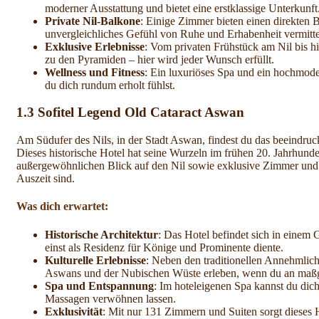
moderner Ausstattung und bietet eine erstklassige Unterkunft
Private Nil-Balkone
: Einige Zimmer bieten einen direkten Bl
unvergleichliches Gefühl von Ruhe und Erhabenheit vermitte
Exklusive Erlebnisse
: Vom privaten Frühstück am Nil bis 
zu den Pyramiden – hier wird jeder Wunsch erfüllt.
Wellness und Fitness
: Ein luxuriöses Spa und ein hochmoder
du dich rundum erholt fühlst.
1.3
Sofitel Legend Old Cataract Aswan
Am Südufer des Nils, in der Stadt Aswan, findest du das beeindru
Dieses historische Hotel hat seine Wurzeln im frühen 20. Jahrhunder
außergewöhnlichen Blick auf den Nil sowie exklusive Zimmer und Su
Auszeit sind.
Was dich erwartet:
Historische Architektur
: Das Hotel befindet sich in einem
einst als Residenz für Könige und Prominente diente.
Kulturelle Erlebnisse
: Neben den traditionellen Annehmlich
Aswans und der Nubischen Wüste erleben, wenn du an maßge
Spa und Entspannung
: Im hoteleigenen Spa kannst du dich
Massagen verwöhnen lassen.
Exklusivität
: Mit nur 131 Zimmern und Suiten sorgt dieses H