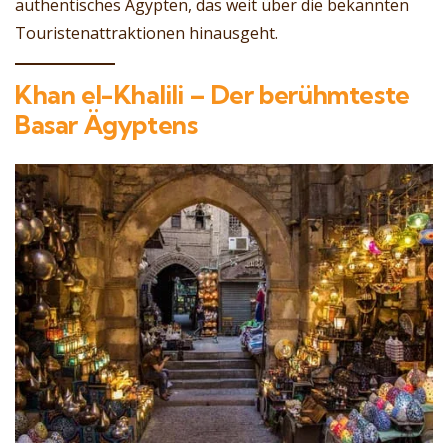
authentisches Ägypten, das weit über die bekannten
Touristenattraktionen hinausgeht.
Khan el-Khalili – Der berühmteste
Basar Ägyptens