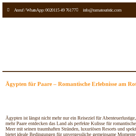
Anruf / WhatsApp: 0020115 49 76177
info@ramatouristic.com
Ägypten für Paare – Romantische Erlebnisse am Ro
Ägypten ist längst nicht mehr nur ein Reiseziel für Abenteuerlustig
mehr Paare entdecken das Land als perfekte Kulisse für romantisch
Meer mit seinen traumhaften Stränden, luxuriösen Resorts und spe
bietet ideale Bedingungen für unvergessliche gemeinsame Momente