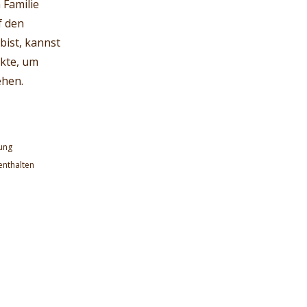
 Familie
f den
bist, kannst
rkte, um
ehen.
lung
enthalten