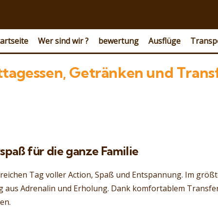
artseite
Wer sind wir ?
bewertung
Ausflüge
Transp
tagessen, Getränken und Trans
paß für die ganze Familie
sreichen Tag voller Action, Spaß und Entspannung. Im größ
g aus Adrenalin und Erholung. Dank komfortablem Transfer
en.