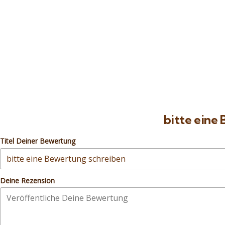
8
El Gouna
Kairo Zwei Tage
Stadtrundfahrt
privat
privat
Hurghada – Rotes Meer –
Hurghada – Rotes Meer
Ägypten
Ägypten
Preis ab
235
€
Preis ab
25
€
bitte eine
Titel Deiner Bewertung
Deine Rezension