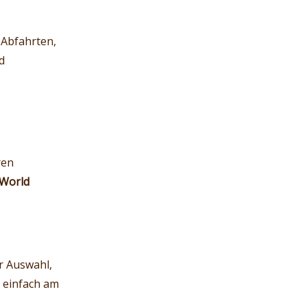
 Abfahrten,
d
ren
 World
r Auswahl,
h einfach am