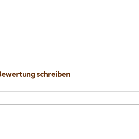
8
Paradise Insel
Schnorchel
 –
Hurghada – Rotes Meer –
Ägypten
Preis ab
49
€
 Bewertung schreiben